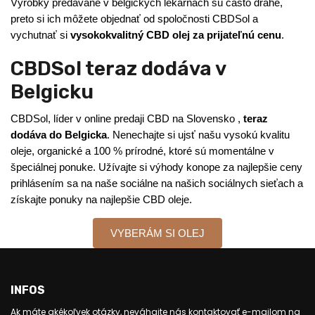
Výrobky predávané v belgických lekárňach sú často drahé,
preto si ich môžete objednať od spoločnosti CBDSol a
vychutnať si
vysokokvalitný CBD olej za prijateľnú cenu
.
CBDSol teraz dodáva v
Belgicku
CBDSol, líder v online predaji CBD na Slovensko ,
teraz
dodáva do Belgicka
. Nenechajte si ujsť našu vysokú kvalitu
oleje, organické a 100 % prírodné, ktoré sú momentálne v
špeciálnej ponuke. Užívajte si výhody konope za najlepšie ceny
prihlásením sa na naše sociálne na našich sociálnych sieťach a
získajte ponuky na najlepšie CBD oleje.
VYBERÁM SI OLEJ
INFOS
Ak máte akékoľvek otázky, neváhajte nás kontaktovať e-mailom na