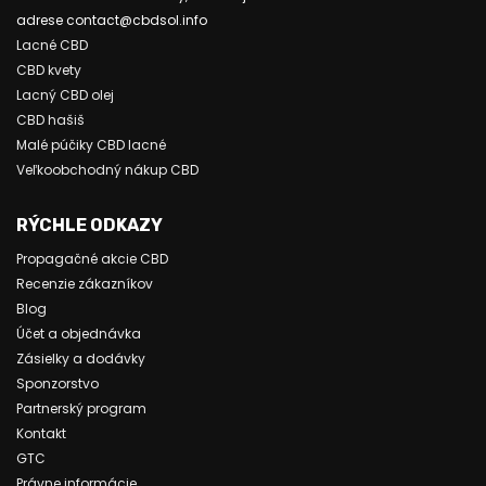
adrese contact@cbdsol.info
Lacné CBD
CBD kvety
Lacný CBD olej
CBD hašiš
Malé púčiky CBD lacné
Veľkoobchodný nákup CBD
RÝCHLE ODKAZY
Propagačné akcie CBD
Recenzie zákazníkov
Blog
Účet a objednávka
Zásielky a dodávky
Sponzorstvo
Partnerský program
Kontakt
GTC
Právne informácie