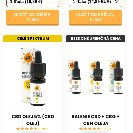
VLOŽIŤ DO KOŠÍKA -
VLOŽIŤ DO KOŠÍKA -
19,89 €
14,89 €
CELÉ SPEKTRUM
BEZKONKURENČNÁ CENA
CBD OLEJ 5% (CBD
BALENIE CBD + CBG +
OLEJ)
CBN OLEJA
6 avis
2 avis