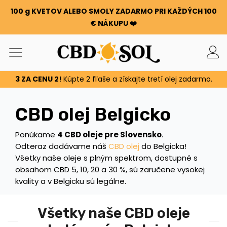
100 g KVETOV ALEBO SMOLY ZADARMO PRI KAŽDÝCH 100
€ NÁKUPU ❤️
3 ZA CENU 2!
Kúpte 2 fľaše a získajte tretí olej zadarmo.
CBD olej Belgicko
Ponúkame
4 CBD oleje pre Slovensko
.
Odteraz dodávame náš
CBD olej
do Belgicka!
Všetky naše oleje s plným spektrom, dostupné s
obsahom CBD 5, 10, 20 a 30 %, sú zaručene vysokej
kvality a v Belgicku sú legálne.
Všetky naše CBD oleje