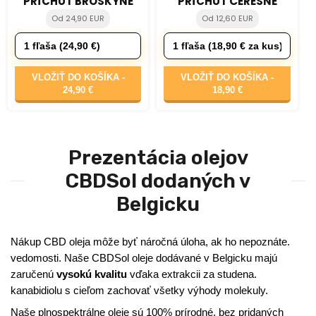
PRÍCHUŤ BROSKYNE
PRÍCHUŤ ČEREŠNE
Od 24,90 EUR
Od 12,60 EUR
VLOŽIŤ DO KOŠÍKA -
VLOŽIŤ DO KOŠÍKA -
24,90 €
18,90 €
Prezentácia olejov
CBDSol dodaných v
Belgicku
Nákup CBD oleja môže byť náročná úloha, ak ho nepoznáte.
vedomosti. Naše CBDSol oleje dodávané v Belgicku majú
zaručenú
vysokú kvalitu
vďaka extrakcii za studena.
kanabidiolu s cieľom zachovať všetky výhody molekuly.
Naše plnospektrálne oleje sú 100% prírodné, bez pridaných