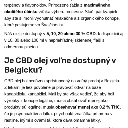
terpénov a flavonoidov. Prirodzene ťažia z
maximálneho
okolitého účinku
vďaka výberu procesov. Stačí pár kvapiek,
aby ste si mohli vychutnať relaxačné a z organického konope,
ktoré pestujeme vo Švajčiarsku.
Náš olej je dostupný v
5, 10, 20 alebo 30 % CBD
. k dispozícii aj
v 10, 30 alebo 100 ml v nepriehľadnej sklenenej fľaši s
odmernou pipetou.
Je CBD olej voľne dostupný v
Belgicku?
CBD olej bol nedávno sprístupnený na voľný predaj v Belgicku.
Z lekární je tiež povolené pripravovať odvar na báze
kanabidiolu. kanabidiol. Mali by ste však vedieť, že aby boli
výrobky z konope legálne, musia obsahovať menej ako
produkty sú legálne, musia
obsahovať menej ako 0,2 % THC
,
čo je psychoaktívna látka. psychoaktívna látka prítomná v
rastline, inými slovami tá, ktorá dáva omamné látky.