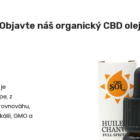
Objavte náš organický CBD ole
je
pe, z
 rovnováhu,
kálií, GMO a