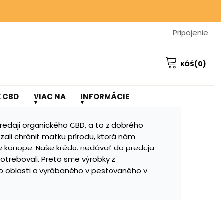
NÁKUPU ❤️
Pripojenie
NÁKUPU ❤️
(0)
KÔŠ
E CBD
VIAC NA
INFORMÁCIE
predaji organického CBD, a to z dobrého
ali chrániť matku prírodu, ktorá nám
je konope. Naše krédo: nedávať do predaja
otrebovali. Preto sme výrobky z
o oblasti a vyrábaného v pestovaného v