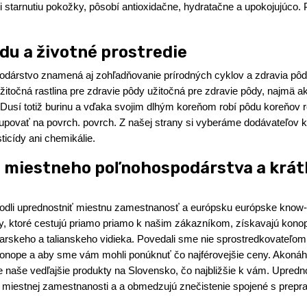
oti starnutiu pokožky, pôsobí antioxidačne, hydratačne a upokojujúco.
du a životné prostredie
árstvo znamená aj zohľadňovanie prírodných cyklov a zdravia pôdy
točná rastlina pre zdravie pôdy užitočná pre zdravie pôdy, najmä ak
 Dusí totiž burinu a vďaka svojim dlhým koreňom robí pôdu koreňov 
povať na povrch. povrch. Z našej strany si vyberáme dodávateľov ko
ticídy ani chemikálie.
e miestneho poľnohospodárstva a krá
dli uprednostniť miestnu zamestnanosť a európsku európske know-
, ktoré cestujú priamo priamo k našim zákazníkom, získavajú kono
iarskeho a talianskeho vidieka. Povedali sme nie sprostredkovateľom
 konope a aby sme vám mohli ponúknuť čo najférovejšie ceny. Akonáh
e naše vedľajšie produkty na Slovensko, čo najbližšie k vám. Upred
 miestnej zamestnanosti a a obmedzujú znečistenie spojené s prepr