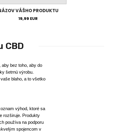
NÁZOV VÁŠHO PRODUKTU
19,99 EUR
u CBD
, aby bez toho, aby do
cky šetrnú výrobu.
vaše blaho, a to všetko
 zoznam výhod, ktoré sa
e rozširuje. Produkty
ich používa na podporu
ž skvelým spojencom v