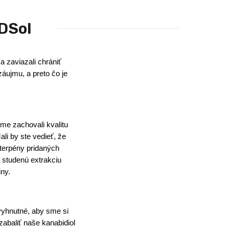
DSol
 zaviazali chrániť
záujmu, a preto čo je
e zachovali kvalitu
li by ste vedieť, že
terpény pridaných
 studenú extrakciu
ny.
vyhnutné, aby sme si
zabaliť naše kanabidiol