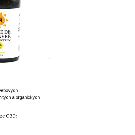
 webových
nitých a organických
áze CBD: