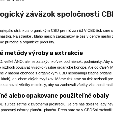
logický záväzok spoločnosti CB
najlepšiu stránku s organickým CBD pre nič za nič! V CBDSol, sme sa
nástroj. Na stránke . blaho našich zákazníkov je tiež v centre nášho 
me prírodné a organické produkty.
é metódy výroby a extrakcie
: veľké ÁNO, ale nie za akýchkoľvek podmienok. podmienky. Aby sm
ozhodli používať vysokokvalitné organické konope. Ale čo ďalej? Ma
pné v našom obchode s organickým CBD neobsahujú žiadne pridané 
 látok), ani chemických zvyškov. Máme tiež sme sa tiež rozhodli pre
achovali všetky molekuly, aby sa zachovali všetky vlastnosti rastli
né alebo opakovane použiteľné obaly
 sú tiež šetrné k životnému prostrediu. Je pre nás dôležité, aby ne
pracovný nástroj: planétu. planétu. Preto sme sa v CBDSol rozhodli 