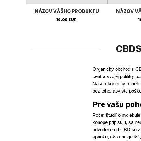
NÁZOV VÁŠHO PRODUKTU
NÁZOV V
19,99 EUR
1
CBDSo
Organický obchod s CBD,
centra svojej politiky 
Naším konečným cieľom j
bez toho, aby ste poškod
Pre vašu poh
Počet štúdií o molekul
konope pripisujú, sa ne
odvodené od CBD sú zná
spánku, ako analgetiká,