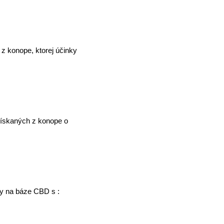
z konope, ktorej účinky
 získaných z konope o
ty na báze CBD s :