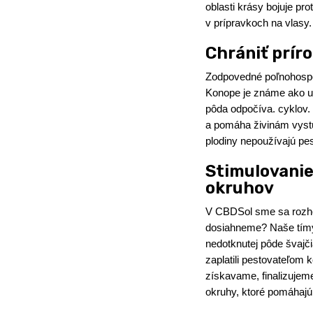
oblasti krásy bojuje pr
v prípravkoch na vlasy.
Chrániť príro
Zodpovedné poľnohospod
Konope je známe ako uži
pôda odpočíva. cyklov.
a pomáha živinám vystu
plodiny nepoužívajú pes
Stimulovani
okruhov
V CBDSol sme sa rozho
dosiahneme? Naše tímy
nedotknutej pôde švajč
zaplatili pestovateľom
získavame, finalizujem
okruhy, ktoré pomáhajú