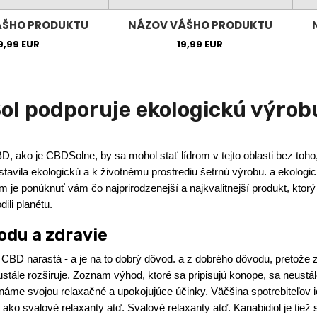
ÁŠHO PRODUKTU
NÁZOV VÁŠHO PRODUKTU
9,99 EUR
19,99 EUR
l podporuje ekologickú výrob
 ako je CBDSolne, by sa mohol stať lídrom v tejto oblasti bez toho
postavila ekologickú a k životnému prostrediu šetrnú výrobu. a ekologi
e ponúknuť vám čo najprirodzenejší a najkvalitnejší produkt, ktorý 
ili planétu.
odu a zdravie
e CBD narastá - a je na to dobrý dôvod. a z dobrého dôvodu, pretože
ustále rozširuje. Zoznam výhod, ktoré sa pripisujú konope, sa neustál
me svojou relaxačné a upokojujúce účinky. Väčšina spotrebiteľov 
 ako svalové relaxanty atď. Svalové relaxanty atď. Kanabidiol je tie