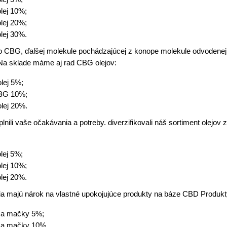
lej 10%;
lej 20%;
lej 30%.
 o CBG, ďalšej molekule pochádzajúcej z konope molekule odvodenej 
Na sklade máme aj rad CBG olejov:
lej 5%;
CBG 10%;
lej 20%.
lnili vaše očakávania a potreby. diverzifikovali náš sortiment olejov
lej 5%;
lej 10%;
lej 20%.
telia majú nárok na vlastné upokojujúce produkty na báze CBD Produk
y a mačky 5%;
y a mačky 10%.