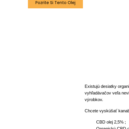
Pozrite Si Tento Olej
Existujú desiatky orga
vyhľadávačov veľa nevi
výrobkov.
Chcete vyskúšať kanab
CBD olej 2,5% ;
Organický CBD o