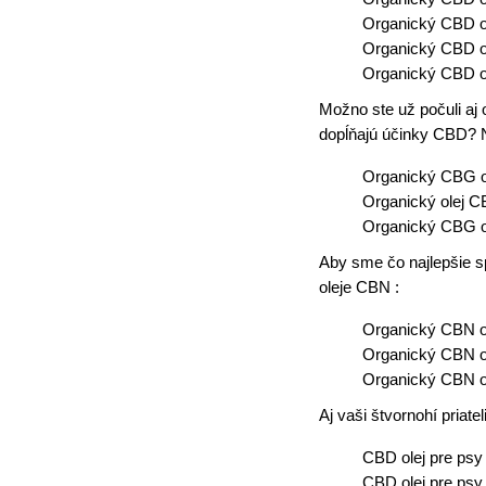
Organický CBD o
Organický CBD o
Organický CBD o
Možno ste už počuli aj
dopĺňajú účinky CBD? 
Organický CBG o
Organický olej 
Organický CBG o
Aby sme čo najlepšie sp
oleje CBN :
Organický CBN o
Organický CBN o
Organický CBN o
Aj vaši štvornohí pria
CBD olej pre ps
CBD olej pre ps