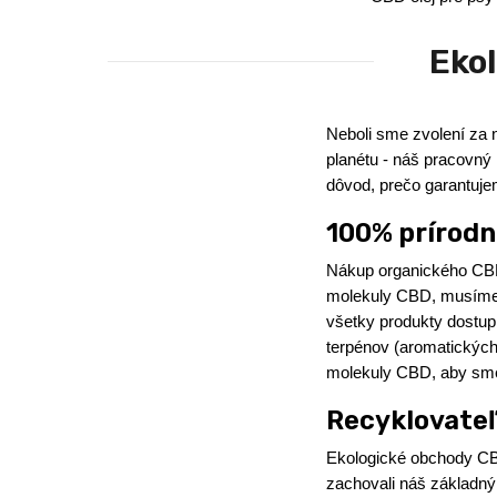
Eko
Neboli sme zvolení za 
planétu - náš pracovný 
dôvod, prečo garantuje
100% prírodn
Nákup organického CBD
molekuly CBD, musíme r
všetky produkty dostu
terpénov (aromatických
molekuly CBD, aby sme z
Recyklovateľ
Ekologické obchody CBD
zachovali náš základný 