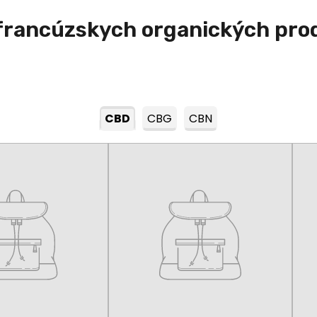
francúzskych organických pr
CBD
CBG
CBN