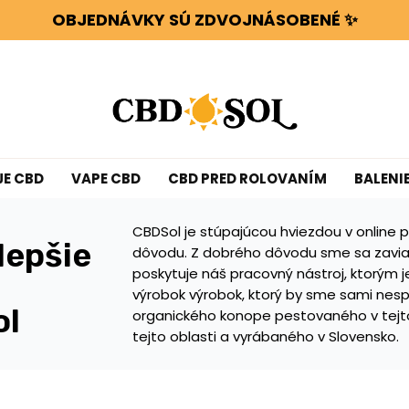
OBJEDNÁVKY SÚ ZDVOJNÁSOBENÉ ✨
ETOV ALEBO SMOLY ZADARMO PRI KAŽDÝCH 100 € 
WATERMELON CBD už od 0,30 €/g 🍉!
OBJEDNÁVKY SÚ ZDVOJNÁSOBENÉ ✨
ETOV ALEBO SMOLY ZADARMO PRI KAŽDÝCH 100 € 
JE CBD
VAPE CBD
CBD PRED ROLOVANÍM
BALENI
CBDSol je stúpajúcou hviezdou v online 
lepšie
dôvodu. Z dobrého dôvodu sme sa zaviaz
poskytuje náš pracovný nástroj, ktorým 
výrobok výrobok, ktorý by sme sami nesp
ol
organického konope pestovaného v tejt
tejto oblasti a vyrábaného v Slovensko.