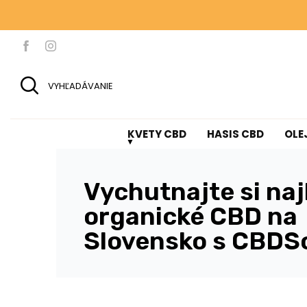
100 g KV
100 g KV
VYHĽADÁVANIE
KVETY CBD
HASIS CBD
OLE
Vychutnajte si naj
organické CBD na
Slovensko s CBDS