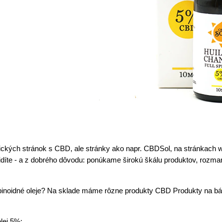
nických stránok s CBD, ale stránky ako napr. CBDSol, na stránkach
díte - a z dobrého dôvodu: ponúkame širokú škálu produktov, rozma
inoidné oleje? Na sklade máme rôzne produkty CBD Produkty na b
lej 5%;