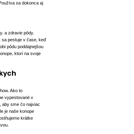
 Používa sa dokonca aj
. a zdravie pôdy.
 sa pestuje v čase, keď
robí pôdu poddajnejšou
nope, ktorí na svoje
tkych
how. Ako to
pe vypestované v
, aby sme čo najviac
le je naše konope
nostňujeme krátke
avou.