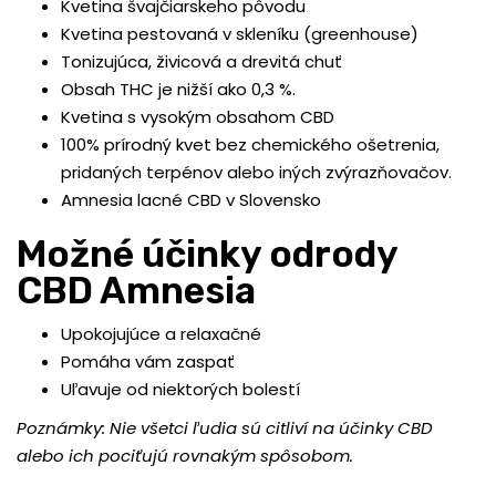
Kvetina švajčiarskeho pôvodu
Kvetina pestovaná v skleníku (greenhouse)
Tonizujúca, živicová a drevitá chuť
Obsah THC je nižší ako 0,3 %.
Kvetina s vysokým obsahom CBD
100% prírodný kvet bez chemického ošetrenia,
pridaných terpénov alebo iných zvýrazňovačov.
Amnesia lacné CBD v Slovensko
Možné účinky odrody
CBD Amnesia
Upokojujúce a relaxačné
Pomáha vám zaspať
Uľavuje od niektorých bolestí
Poznámky: Nie všetci ľudia sú citliví na účinky CBD
alebo ich pociťujú rovnakým spôsobom.