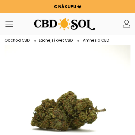
€ NÁKUPU ❤️
WATERMELON CBD už od 0,30 €/g 🍉!
OBJEDNÁVKY SÚ ZDVOJNÁSOBENÉ ✨
100 g KVETOV ALEBO SMOLY ZADARMO PRI KAŽDÝCH 100
€ NÁKUPU ❤️
Obchod CBD
Lacnejší kvet CBD
Amnesia CBD
WATERMELON CBD už od 0,30 €/g 🍉!
OBJEDNÁVKY SÚ ZDVOJNÁSOBENÉ ✨
100 g KVETOV ALEBO SMOLY ZADARMO PRI KAŽDÝCH 100
€ NÁKUPU ❤️