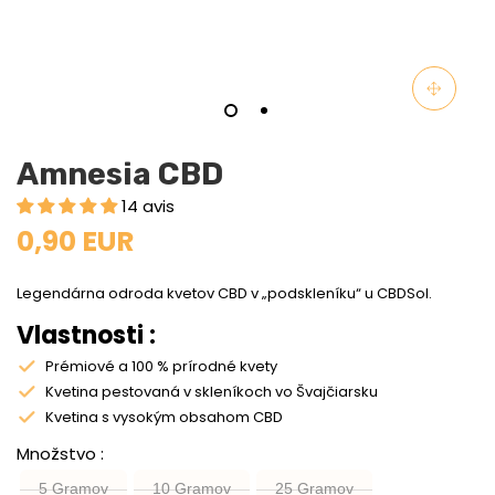
Amnesia CBD
14 avis
0,90 EUR
Legendárna odroda kvetov CBD v „podskleníku“ u CBDSol.
Vlastnosti :
Prémiové a 100 % prírodné kvety
Kvetina pestovaná v skleníkoch vo Švajčiarsku
Kvetina s vysokým obsahom CBD
Množstvo
5 Gramov
10 Gramov
25 Gramov