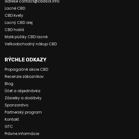
adrese contact@cbdsol.info
Lacné CBD
CBD kvety
Lacný CBD olej
CBD hašiš
Malé púčiky CBD lacné
Veľkoobchodný nákup CBD
RÝCHLE ODKAZY
Propagačné akcie CBD
Recenzie zákazníkov
Blog
Účet a objednávka
Zásielky a dodávky
Sponzorstvo
Partnerský program
Kontakt
GTC
Právne informácie