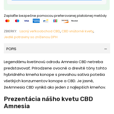
Zaplaťte bezpečne pomocou preferovanej platobnej metódy
ZBIERKY:
Lacný veľkoobchod CBD
,
CBD vnútorné kvety
,
Jedlé potraviny so zníženou DPH
POPIS
Legendárnu kvetinovú odrodu Amnesia CBD netreba
predstavovať. Prirodzene ovocné a drevité tóny tohto
hybridného kmeňa konope s prevahou sativa potešia
všetkých konzumentov konope a CBD. Je jasné,
žeAmnesia CBD vyniká ako jeden z najlepších kmeňov.
Prezentácia nášho kvetu CBD
Amnesia