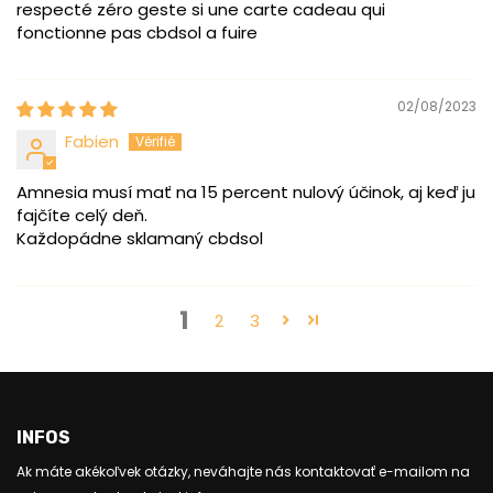
respecté zéro geste si une carte cadeau qui
fonctionne pas cbdsol a fuire
02/08/2023
Fabien
Amnesia musí mať na 15 percent nulový účinok, aj keď ju
fajčíte celý deň.
Každopádne sklamaný cbdsol
1
2
3
INFOS
Ak máte akékoľvek otázky, neváhajte nás kontaktovať e-mailom na