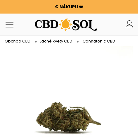
€ NÁKUPU ❤️
WATERMELON CBD už od 0,30 €/g 🍉!
OBJEDNÁVKY SÚ ZDVOJNÁSOBENÉ ✨
100 g KVETOV ALEBO SMOLY ZADARMO PRI KAŽDÝCH 100
€ NÁKUPU ❤️
Obchod CBD
Lacné kvety CBD
Cannatonic CBD
WATERMELON CBD už od 0,30 €/g 🍉!
OBJEDNÁVKY SÚ ZDVOJNÁSOBENÉ ✨
100 g KVETOV ALEBO SMOLY ZADARMO PRI KAŽDÝCH 100
€ NÁKUPU ❤️