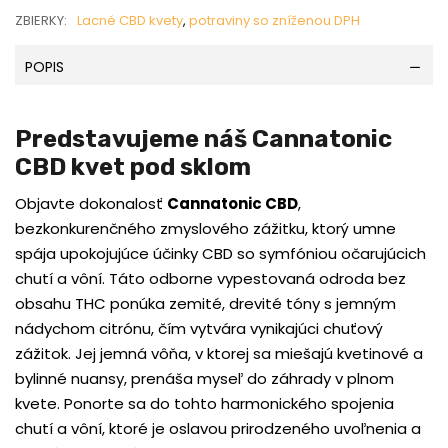
ZBIERKY:
Lacné CBD kvety
,
potraviny so zníženou DPH
POPIS
Predstavujeme náš Cannatonic
CBD kvet pod sklom
Objavte dokonalosť
Cannatonic CBD
,
bezkonkurenčného zmyslového zážitku, ktorý umne
spája upokojujúce účinky CBD so symfóniou očarujúcich
chutí a vôní. Táto odborne vypestovaná odroda bez
obsahu THC ponúka zemité, drevité tóny s jemným
nádychom citrónu, čím vytvára vynikajúci chuťový
zážitok. Jej jemná vôňa, v ktorej sa miešajú kvetinové a
bylinné nuansy, prenáša myseľ do záhrady v plnom
kvete. Ponorte sa do tohto harmonického spojenia
chutí a vôní, ktoré je oslavou prirodzeného uvoľnenia a