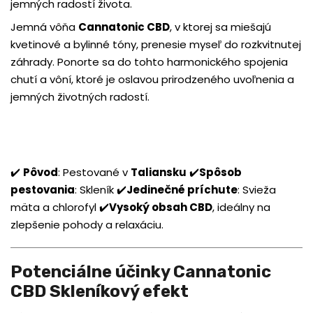
jemných radostí života.
Jemná vôňa
Cannatonic CBD
, v ktorej sa miešajú
kvetinové a bylinné tóny, prenesie myseľ do rozkvitnutej
záhrady. Ponorte sa do tohto harmonického spojenia
chutí a vôní, ktoré je oslavou prirodzeného uvoľnenia a
jemných životných radostí.
✔️
Pôvod
: Pestované v
Taliansku
✔️
Spôsob
pestovania
: Skleník ✔️
Jedinečné príchute
: Svieža
mäta a chlorofyl ✔️
Vysoký obsah CBD
, ideálny na
zlepšenie pohody a relaxáciu.
Potenciálne účinky Cannatonic
CBD Skleníkový efekt