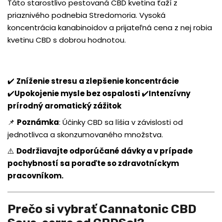
Táto starostlivo pestovaná CBD kvetina ťaží z
priaznivého podnebia Stredomoria. Vysoká
koncentrácia kanabinoidov a prijateľná cena z nej robia
kvetinu CBD s dobrou hodnotou.
✔️
Zníženie stresu a zlepšenie koncentrácie
✔️
Upokojenie mysle bez ospalosti
✔️
Intenzívny
prírodný aromatický zážitok
📌
Poznámka
: Účinky CBD sa líšia v závislosti od
jednotlivca a skonzumovaného množstva.
⚠️
Dodržiavajte odporúčané dávky a v prípade
pochybností sa poraďte so zdravotníckym
pracovníkom.
Prečo si vybrať Cannatonic CBD