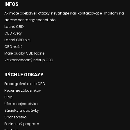
INFOS
Ak máte akékoľvek otázky, neváhajte nás kontaktovať e-mailom na
adrese contact@cbdsol.info
Lacné CBD
CBD kvety
Lacný CBD olej
CBD hašiš
Malé púčiky CBD lacné
Veľkoobchodný nákup CBD
RÝCHLE ODKAZY
Propagačné akcie CBD
Recenzie zákazníkov
Blog
Účet a objednávka
Zásielky a dodávky
Sponzorstvo
Partnerský program