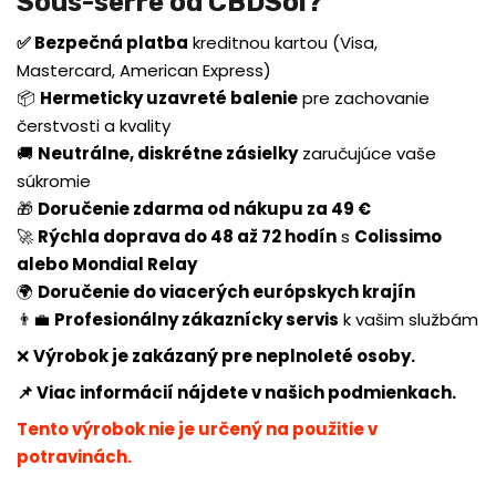
Sous-serre od CBDSol?
✅ Bezpečná platba
kreditnou kartou (Visa,
Mastercard, American Express)
📦
Hermeticky uzavreté balenie
pre zachovanie
čerstvosti a kvality
🚚
Neutrálne, diskrétne zásielky
zaručujúce vaše
súkromie
🎁
Doručenie zdarma od nákupu za 49 €
🚀
Rýchla doprava do 48 až 72 hodín
s
Colissimo
alebo Mondial Relay
🌍
Doručenie do viacerých európskych krajín
👨💼
Profesionálny zákaznícky servis
k vašim službám
❌
Výrobok je zakázaný pre neplnoleté osoby.
📌 Viac informácií nájdete v našich podmienkach.
Tento výrobok nie je určený na použitie v
potravinách.