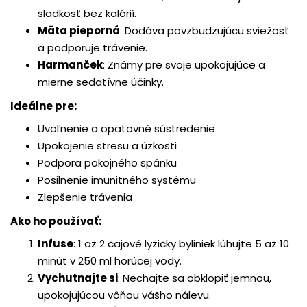
sladkosť bez kalórií.
Mäta pieporná
:
Dodáva povzbudzujúcu sviežosť
a podporuje trávenie.
Harmanček
:
Známy pre svoje upokojujúce a
mierne sedatívne účinky.
Ideálne pre:
Uvoľnenie a opätovné sústredenie
Upokojenie stresu a úzkosti
Podpora pokojného spánku
Posilnenie imunitného systému
Zlepšenie trávenia
Ako ho používať:
Infuse
:
1 až 2 čajové lyžičky byliniek lúhujte 5 až 10
minút v 250 ml horúcej vody.
Vychutnajte si
:
Nechajte sa obklopiť jemnou,
upokojujúcou vôňou vášho nálevu.