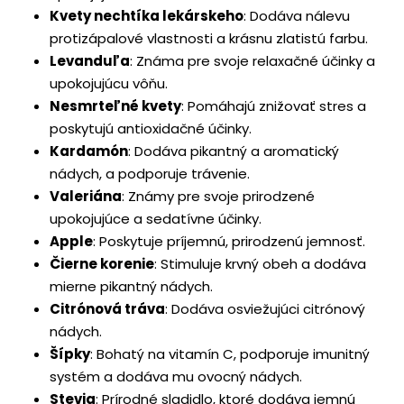
Kvety nechtíka lekárskeho
:
Dodáva nálevu
protizápalové vlastnosti a krásnu zlatistú farbu.
Levanduľa
:
Známa pre svoje relaxačné účinky a
upokojujúcu vôňu.
Nesmrteľné kvety
:
Pomáhajú znižovať stres a
poskytujú antioxidačné účinky.
Kardamón
:
Dodáva pikantný a aromatický
nádych,
a podporuje trávenie.
Valeriána
:
Známy pre svoje prirodzené
upokojujúce a sedatívne účinky.
Apple
:
Poskytuje príjemnú, prirodzenú jemnosť.
Čierne korenie
:
Stimuluje krvný obeh a dodáva
mierne pikantný nádych.
Citrónová tráva
:
Dodáva osviežujúci citrónový
nádych.
Šípky
:
Bohatý na vitamín C,
podporuje imunitný
systém a dodáva mu ovocný nádych.
Stevia
:
Prírodné sladidlo, ktoré dodáva jemnú