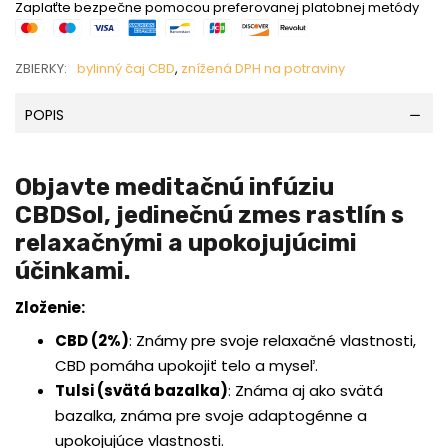
Zaplaťte bezpečne pomocou preferovanej platobnej metódy
ZBIERKY:
bylinný čaj CBD
,
znížená DPH na potraviny
POPIS
Objavte meditačnú infúziu
CBDSol, jedinečnú zmes rastlín s
relaxačnými a upokojujúcimi
účinkami.
Zloženie:
CBD (2%)
:
Známy pre svoje relaxačné vlastnosti,
CBD pomáha upokojiť telo a myseľ.
Tulsi (svätá bazalka)
:
Známa aj ako svätá
bazalka,
známa pre svoje adaptogénne a
upokojujúce vlastnosti.