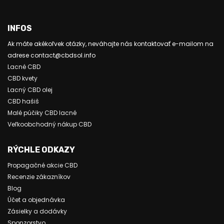
INFOS
Ak máte akékoľvek otázky, neváhajte nás kontaktovať e-mailom na
adrese contact@cbdsol.info
Lacné CBD
CBD kvety
Lacný CBD olej
CBD hašiš
Malé púčiky CBD lacné
Veľkoobchodný nákup CBD
RÝCHLE ODKAZY
Propagačné akcie CBD
Recenzie zákazníkov
Blog
Účet a objednávka
Zásielky a dodávky
Sponzorstvo