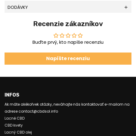
DODÁVKY
Recenzie zákazníkov
Buďte prvý, kto napíše recenziu
Napíšte recenziu
INFOS
Ak máte akékoľvek otázky, neváhajte nás kontaktovať e-mailom na
adrese contact@cbdsol.info
Lacné CBD
CBD kvety
Lacný CBD olej