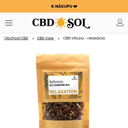
€ NÁKUPU ❤️
WATERMELON CBD už od 0,30 €/g 🍉!
OBJEDNÁVKY SÚ ZDVOJNÁSOBENÉ ✨
100 g KVETOV ALEBO SMOLY ZADARMO PRI KAŽDÝCH 100
€ NÁKUPU ❤️
Obchod CBD
CBD čaje
CBD infúzia - relaxácia
WATERMELON CBD už od 0,30 €/g 🍉!
OBJEDNÁVKY SÚ ZDVOJNÁSOBENÉ ✨
100 g KVETOV ALEBO SMOLY ZADARMO PRI KAŽDÝCH 100
€ NÁKUPU ❤️