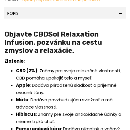
POPIS
Objavte CBDSol Relaxation
Infusion, pozvánku na cestu
zmyslov a relaxácie.
Zloženie:
CBD (2%)
:
Známy pre svoje relaxačné vlastnosti,
CBD pomáha upokojiť telo a myseľ.
Apple
:
Dodáva prirodzenú sladkosť a príjemné
ovocné tóny.
Mäta
:
Dodáva povzbudzujúcu sviežosť a má
tráviace vlastnosti.
Hibiscus
:
Známy pre svoje antioxidačné účinky a
mierne trpkú chuť.
Pomarančová kôra
:
Dodáva pikantný a voňavý