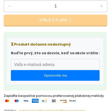
VYŠLO Z TLAČE
⏳
Produkt dočasne nedostupný
Buďte prvý, kto sa dozvie, keď sa akcie vrátia :
Upozornite ma
Zaplaťte bezpečne pomocou preferovanej platobnej metódy
ZBIERKY:
bylinný čaj CBD
,
znížená DPH na potraviny