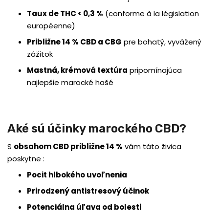
Taux de THC < 0,3 %
(conforme à la législation
européenne)
Približne 14 % CBD a CBG
pre bohatý, vyvážený
zážitok
Mastná, krémová textúra
pripomínajúca
najlepšie marocké hašé
Aké sú účinky marockého CBD?
S
obsahom CBD približne 14 %
vám táto živica
poskytne :
Pocit hlbokého uvoľnenia
Prirodzený antistresový účinok
Potenciálna úľava od bolesti