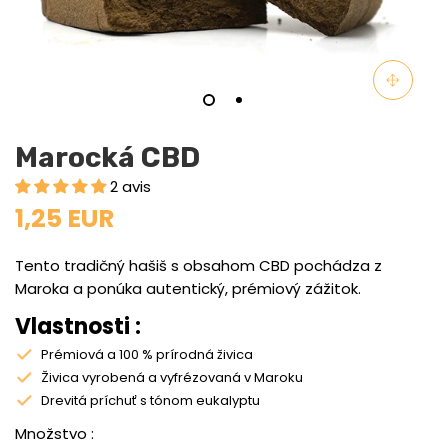
Marocká CBD
2 avis
1,25 EUR
Tento tradičný hašiš s obsahom CBD pochádza z
Maroka a ponúka autentický, prémiový zážitok.
Vlastnosti :
Prémiová a 100 % prírodná živica
Živica vyrobená a vyfrézovaná v Maroku
Drevitá príchuť s tónom eukalyptu
Množstvo