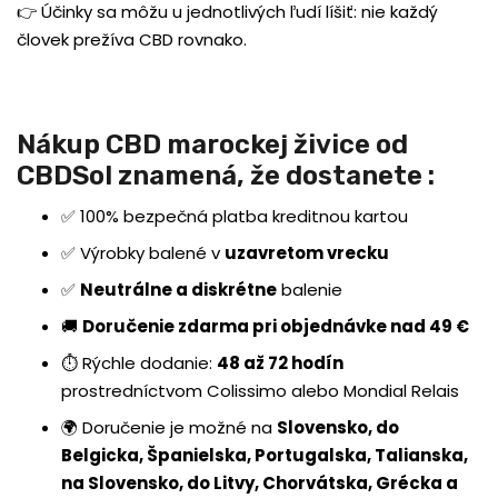
👉 Účinky sa môžu u jednotlivých ľudí líšiť: nie každý
človek prežíva CBD rovnako.
Nákup CBD marockej živice od
CBDSol znamená, že dostanete :
✅ 100% bezpečná platba kreditnou kartou
✅ Výrobky balené v
uzavretom vrecku
✅
Neutrálne a diskrétne
balenie
🚚
Doručenie zdarma pri objednávke nad 49 €
⏱ Rýchle dodanie:
48 až 72 hodín
prostredníctvom Colissimo alebo Mondial Relais
🌍 Doručenie je možné na
Slovensko, do
Belgicka, Španielska, Portugalska, Talianska,
na Slovensko, do Litvy, Chorvátska, Grécka a