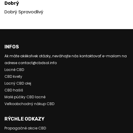
Dobrý
Dobrý Spravodlivý
INFOS
Ak máte akékoľvek otázky, neváhajte nás kontaktovať e-mailom na
adrese contact@cbdsol.info
Lacné CBD
CBD kvety
Lacný CBD olej
CBD hašiš
Malé púčiky CBD lacné
Veľkoobchodný nákup CBD
RÝCHLE ODKAZY
Propagačné akcie CBD