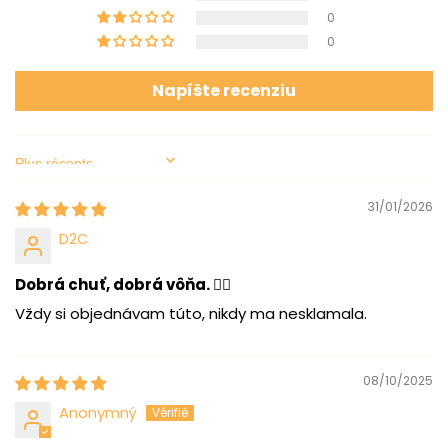
0
0
Napíšte recenziu
Sort by
31/01/2026
D2C
Dobrá chuť, dobrá vôňa. ❤️‍🔥
Vždy si objednávam túto, nikdy ma nesklamala.
08/10/2025
Anonymný