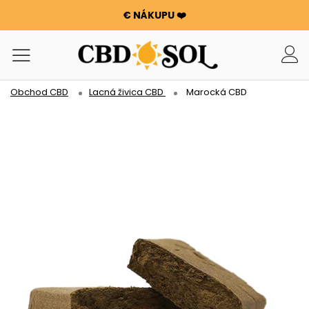
€ NÁKUPU ❤️
WATERMELON CBD už od 0,30 €/g 🍉!
OBJEDNÁVKY SÚ ZDVOJNÁSOBENÉ ✨
100 g KVETOV ALEBO SMOLY ZADARMO PRI KAŽDÝCH 100
€ NÁKUPU ❤️
Obchod CBD
Lacná živica CBD
Marocká CBD
WATERMELON CBD už od 0,30 €/g 🍉!
OBJEDNÁVKY SÚ ZDVOJNÁSOBENÉ ✨
100 g KVETOV ALEBO SMOLY ZADARMO PRI KAŽDÝCH 100
€ NÁKUPU ❤️