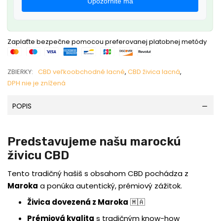
Upozornite ma
Zaplaťte bezpečne pomocou preferovanej platobnej metódy
ZBIERKY:
CBD veľkoobchodné lacné
,
CBD živica lacná
,
DPH nie je znížená
POPIS
Predstavujeme našu marockú
živicu CBD
Tento tradičný hašiš s obsahom CBD pochádza z
Maroka
a ponúka autentický, prémiový zážitok.
Živica dovezená z Maroka
🇲🇦
Prémiová kvalita
s tradičným know-how