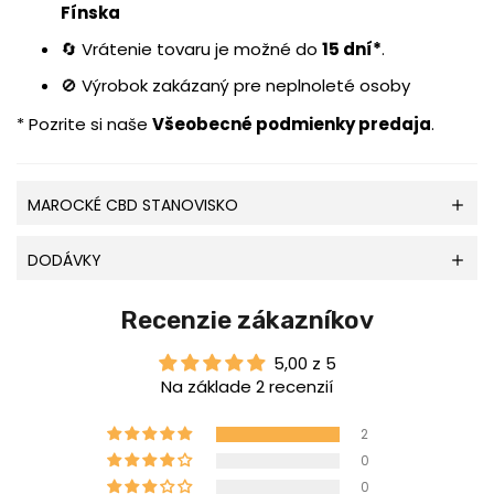
Fínska
🔄 Vrátenie tovaru je možné do
15 dní*
.
🚫 Výrobok zakázaný pre neplnoleté osoby
* Pozrite si naše
Všeobecné podmienky predaja
.
MAROCKÉ CBD STANOVISKO
DODÁVKY
Recenzie zákazníkov
5,00 z 5
Na základe 2 recenzií
2
0
0