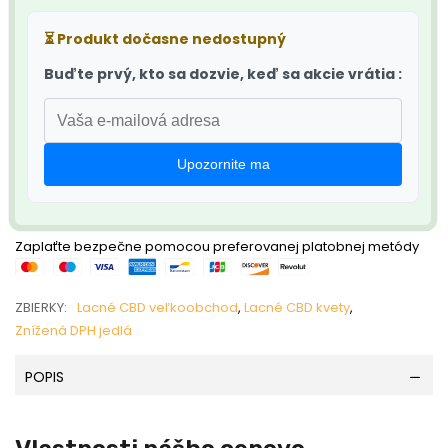
⏳
Produkt dočasne nedostupný
Buďte prvý, kto sa dozvie, keď sa akcie vrátia :
Upozornite ma
Zaplaťte bezpečne pomocou preferovanej platobnej metódy
ZBIERKY:
Lacné CBD veľkoobchod
,
Lacné CBD kvety
,
Znížená DPH jedlá
POPIS