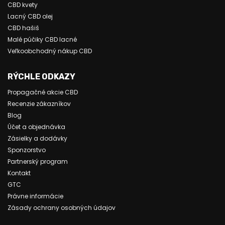
CBD kvety
Lacný CBD olej
CBD hašiš
Malé púčiky CBD lacné
Veľkoobchodný nákup CBD
RÝCHLE ODKAZY
Propagačné akcie CBD
Recenzie zákazníkov
Blog
Účet a objednávka
Zásielky a dodávky
Sponzorstvo
Partnerský program
Kontakt
GTC
Právne informácie
Zásady ochrany osobných údajov