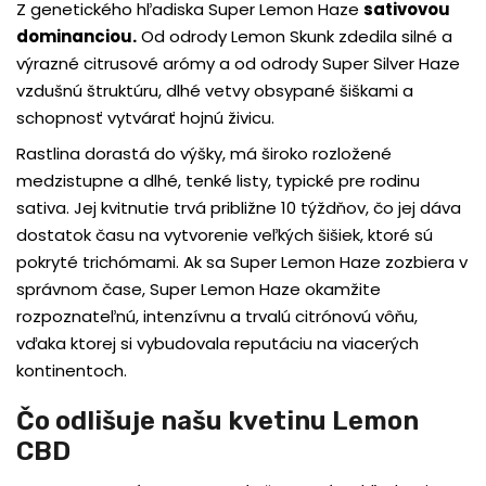
Z genetického hľadiska Super Lemon Haze
sativovou
dominanciou
.
Od odrody Lemon Skunk zdedila silné a
výrazné citrusové arómy a od odrody Super Silver Haze
vzdušnú štruktúru, dlhé vetvy obsypané šiškami a
schopnosť vytvárať hojnú živicu.
Rastlina dorastá do výšky, má široko rozložené
medzistupne a dlhé, tenké listy, typické pre rodinu
sativa. Jej kvitnutie trvá približne 10 týždňov, čo jej dáva
dostatok času na vytvorenie veľkých šišiek, ktoré sú
pokryté trichómami. Ak sa Super Lemon Haze zozbiera v
správnom čase, Super Lemon Haze okamžite
rozpoznateľnú, intenzívnu a trvalú citrónovú vôňu,
vďaka ktorej si vybudovala reputáciu na viacerých
kontinentoch.
Čo odlišuje našu kvetinu Lemon
CBD