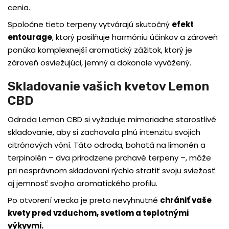
cenia.
Spoločne tieto terpeny vytvárajú skutočný
efekt
entourage
, ktorý posilňuje harmóniu účinkov a zároveň
ponúka komplexnejší aromatický zážitok, ktorý je
zároveň osviežujúci, jemný a dokonale vyvážený.
Skladovanie vašich kvetov Lemon
CBD
Odroda Lemon CBD si vyžaduje mimoriadne starostlivé
skladovanie, aby si zachovala plnú intenzitu svojich
citrónových vôní. Táto odroda, bohatá na limonén a
terpinolén – dva prirodzene prchavé terpeny –, môže
pri nesprávnom skladovaní rýchlo stratiť svoju sviežosť
aj jemnosť svojho aromatického profilu.
Po otvorení vrecka je preto nevyhnutné
chrániť vaše
kvety pred vzduchom, svetlom a teplotnými
výkyvmi.