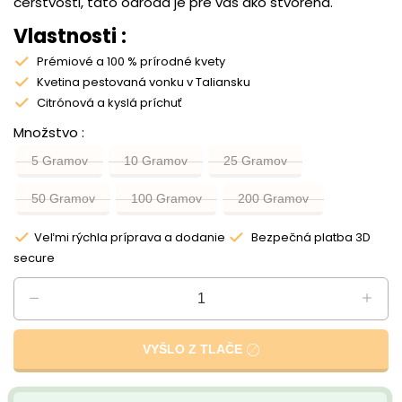
čerstvosti, táto odroda je pre vás ako stvorená.
Vlastnosti :
Prémiové a 100 % prírodné kvety
Kvetina pestovaná vonku v Taliansku
Citrónová a kyslá príchuť
Množstvo
5 Gramov
10 Gramov
25 Gramov
50 Gramov
100 Gramov
200 Gramov
Veľmi rýchla príprava a dodanie
Bezpečná platba 3D
secure
VYŠLO Z TLAČE