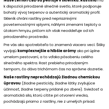
Naše Lemon CBD sa pestuje v skleníku
. Rastlina
má
k dispozícii prirodzené slnečné svetlo, ktoré podporuje
bohatý vývoj terpenov a autentický aromatický profil.
Skleník chráni rastliny pred nepriaznivými
poveternostnými vplyvmi, náhlymi zmenami teploty a
útokom hmyzu, pričom ich však neoddeľuje od ich
prirodzeného prostredia.
Pre vás ako spotrebiteľa to znamená viacero vecí. Šišky
vyvíjajú
komplexnejšie a hlbšie arómy
ako pri úplne
umelom pestovaní, a to vďaka pôsobeniu celého
slnečného spektra. Rast prebieha prirodzeným
tempom, čo dáva trichómom čas na správne dozretie.
Naše rastliny neprechádzajú žiadnou chemickou
úpravou
(žiadne pesticídy, žiadne látky zvyšujúce
účinnosť, žiadne terpeny pridané po zbere). Sviežosť a
aromatická sila, ktorú cítite pri otvorení vrecka,
pochádzajú priamo z rastliny, nie z umelých prísad.