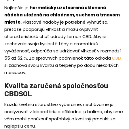
Najlepšie je
hermeticky uzatvorená sklenená
nádoba uložená na chladnom, suchom a tmavom
mieste
.
Plastové nádoby je potrebné vyhnúť sa,
pretože podporujú vlhkosť a môžu ovplyvniť
charakteristickú chuť odrody Lemon CBD. Aby si
zachovala svoje kyslasté tóny a aromatickú
vyváženosť, odporúča sa udržiavať vlhkosť v rozmedzí
55 až 62 %. Za správnych podmienok táto odroda
CBD
si zachová svoju kvalitu a terpeny po dobu niekoľkých
mesiacov.
Kvalita zaručená spoločnosťou
CBDSOL
Každú kvetinu starostlivo vyberáme, nechávame ju
analyzovať v laboratóriu a dôkladne ju balíme, aby sme
vám mohli ponúknuť spoľahlivý a kvalitný produkt za
najlepšiu cenu.