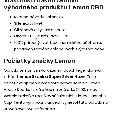
Vlastnosti nášho cenovo
výhodného produktu Lemon CBD
Kvetina pôvodu Taliansko
Skleníkový kvet
Citrónové a kyslasté chute
Obsah THC je nižší ako 0,3 %.
100% prírodný kvet bez chemického ošetrenia,
pridaných terpénov alebo iných zvýrazňovačov.
Počiatky značky Lemon
Odroda Lemon vznikla krížením dvoch legendárnych
odrôd:
Lemon Skunk a Super Silver Haze
.
Toto
genetické spojenie preslávila banka semien Green
House Seeds, ktorá s ňou na začiatku 2000. rokov
vyhrala niekoľko ročníkov súťaže High Times Cannabis
Cup. Tento výnimočný úspech vyniesol túto odrodu na
úroveň svetovej referencie.