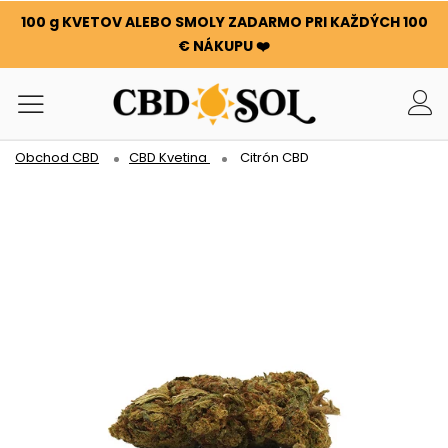
100 g KVETOV ALEBO SMOLY ZADARMO PRI KAŽDÝCH 100
€ NÁKUPU ❤️
Obchod CBD
CBD Kvetina
Citrón CBD