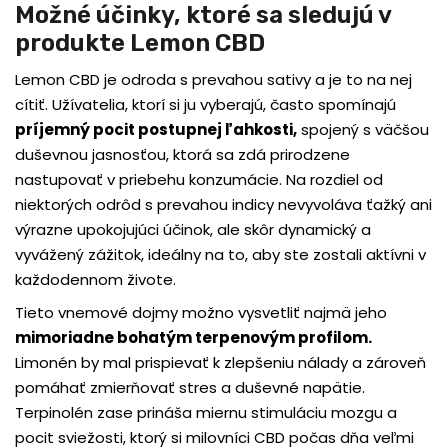
Možné účinky, ktoré sa sledujú v
produkte Lemon CBD
Lemon CBD je odroda s prevahou sativy a je to na nej
cítiť. Užívatelia, ktorí si ju vyberajú, často spomínajú
príjemný pocit postupnej ľahkosti,
spojený s väčšou
duševnou jasnosťou, ktorá sa zdá prirodzene
nastupovať v priebehu konzumácie. Na rozdiel od
niektorých odrôd s prevahou indicy nevyvoláva ťažký ani
výrazne upokojujúci účinok, ale skôr dynamický a
vyvážený zážitok, ideálny na to, aby ste zostali aktívni v
každodennom živote.
Tieto vnemové dojmy možno vysvetliť najmä jeho
mimoriadne bohatým terpenovým profilom.
Limonén by mal prispievať k zlepšeniu nálady a zároveň
pomáhať zmierňovať stres a duševné napätie.
Terpinolén zase prináša miernu stimuláciu mozgu a
pocit sviežosti, ktorý si milovníci CBD počas dňa veľmi