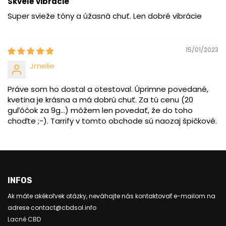
Skvelé vibrácie
Super svieže tóny a úžasná chuť. Len dobré vibrácie
15/01/2023
Jmelie
Práve som ho dostal a otestoval. Úprimne povedané,
kvetina je krásna a má dobrú chuť. Za tú cenu (20
guľôčok za 9g...) môžem len povedať, že do toho
choďte ;-). Tarrify v tomto obchode sú naozaj špičkové.
INFOS
Ak máte akékoľvek otázky, neváhajte nás kontaktovať e-mailom na
adrese contact@cbdsol.info
Lacné CBD