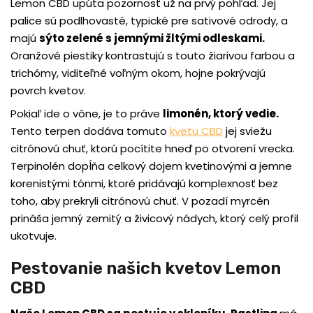
Lemon CBD upúta pozornosť už na prvý pohľad. Jej
palice sú podlhovasté, typické pre sativové odrody, a
majú
sýto zelené s jemnými žltými odleskami.
Oranžové piestiky kontrastujú s touto žiarivou farbou a
trichómy, viditeľné voľným okom, hojne pokrývajú
povrch kvetov.
Pokiaľ ide o vône, je to práve
limonén, ktorý vedie
.
Tento terpen dodáva tomuto
kvetu CBD
jej sviežu
citrónovú chuť, ktorú pocítite hneď po otvorení vrecka.
Terpinolén dopĺňa celkový dojem kvetinovými a jemne
korenistými tónmi, ktoré pridávajú komplexnosť bez
toho, aby prekryli citrónovú chuť. V pozadí myrcén
prináša jemný zemitý a živicový nádych, ktorý celý profil
ukotvuje.
Pestovanie našich kvetov Lemon
CBD