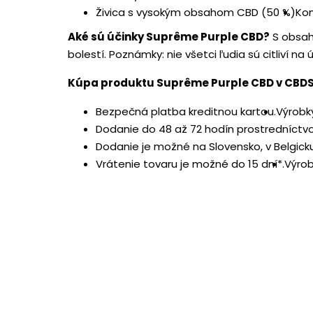
Živica s vysokým obsahom CBD (50 %)
Kom
Aké sú účinky Suprême Purple CBD?
S obsaho
bolestí. Poznámky: nie všetci ľudia sú citliví 
Kúpa produktu Suprême Purple CBD v CBDS
Bezpečná platba kreditnou kartou.
Výrobk
Dodanie do 48 až 72 hodín prostredníctvo
Dodanie je možné na Slovensko, v Belgicku,
Vrátenie tovaru je možné do 15 dní*.
Výrob