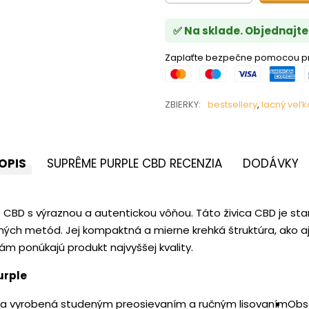
✅ Na sklade. Objednajte
Zaplaťte bezpečne pomocou pr
ZBIERKY:
bestsellery
,
lacný veľ
OPIS
SUPRÊME PURPLE CBD RECENZIA
DODÁVKY
CBD s výraznou a autentickou vôňou. Táto živica CBD je st
ných metód. Jej kompaktná a mierne krehká štruktúra, ako a
m ponúkajú produkt najvyššej kvality.
urple
ca vyrobená studeným preosievaním a ručným lisovaním
Obsa