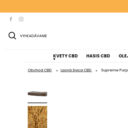
100 g KV
100 g KV
VYHĽADÁVANIE
KVETY CBD
HASIS CBD
OLE
Obchod CBD
Lacná živica CBD
Supreme Purp