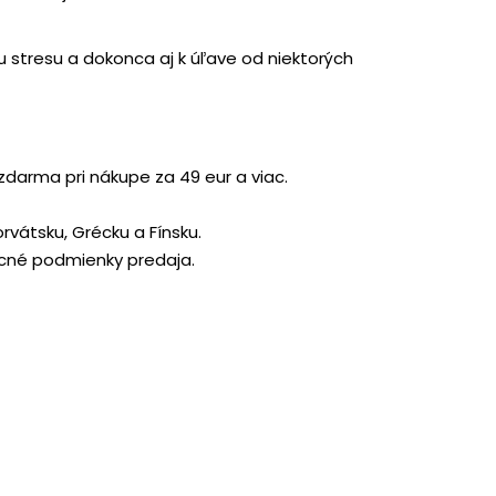
u stresu a dokonca aj k úľave od niektorých
zdarma pri nákupe za 49 eur a viac.
orvátsku, Grécku a Fínsku.
ecné podmienky predaja.