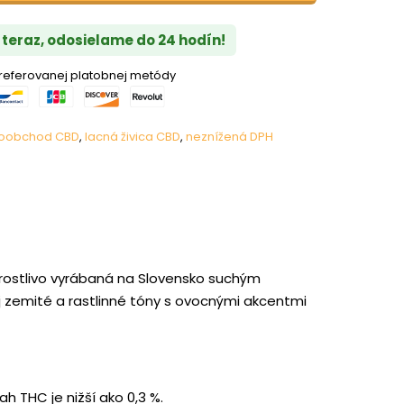
 teraz, odosielame do 24 hodín!
eferovanej platobnej metódy
koobchod CBD
,
lacná živica CBD
,
neznížená DPH
arostlivo vyrábaná na Slovensko suchým
j zemité a rastlinné tóny s ovocnými akcentmi
h THC je nižší ako 0,3 %.