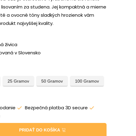
lisovaním za studena. Jej kompaktná a mierne
mité a ovocné tóny sladkých hrozienok vám
rodukt najvyššej kvality.
á živica
zovaná v Slovensko
25 Gramov
50 Gramov
100 Gramov
 dodanie
Bezpečná platba 3D secure
u
PRIDAŤ DO KOŠÍKA