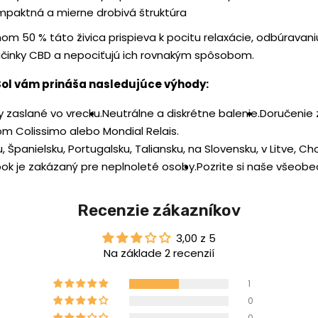
paktná a mierne drobivá štruktúra
m 50 % táto živica prispieva k pocitu relaxácie, odbúravani
na účinky CBD a nepociťujú ich rovnakým spôsobom.
ol vám prináša nasledujúce výhody:
y zaslané vo vrecku.
Neutrálne a diskrétne balenie.
Doručenie 
m Colissimo alebo Mondial Relais.
 Španielsku, Portugalsku, Taliansku, na Slovensku, v Litve, Ch
ok je zakázaný pre neplnoleté osoby.
Pozrite si naše všeob
Recenzie zákazníkov
3,00 z 5
Na základe 2 recenzií
1
0
0