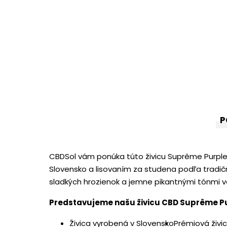
P
CBDSol vám ponúka túto živicu Suprême Purple 
Slovensko a lisovaním za studena podľa tradič
sladkých hrozienok a jemne pikantnými tónmi vá
Predstavujeme našu živicu CBD Suprême P
Živica vyrobená v Slovensko
Prémiová živi