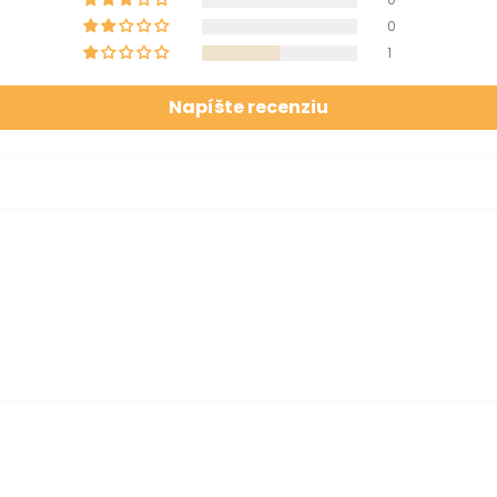
0
1
Napíšte recenziu