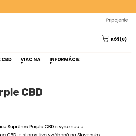
NÁKUPU ❤️
Pripojenie
NÁKUPU ❤️
(0)
KÔŠ
E CBD
VIAC NA
INFORMÁCIE
rple CBD
icu Suprême Purple CBD s výraznou a
ica CBD je starostlivo vyrábaná na Slovensko