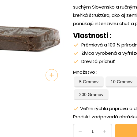
suchým Slovensko a ručným 
krehká štruktúra, ako aj ze
ponúkajú intenzívnu chuť a p
Vlastnosti :
Prémiová a 100 % prírodn
Živica vyrobená a vyfré
Drevitá príchuť
Množstvo
5 Gramov
10 Gramov
200 Gramov
Veľmi rýchla príprava a
Produkt zodpovedá obrázk