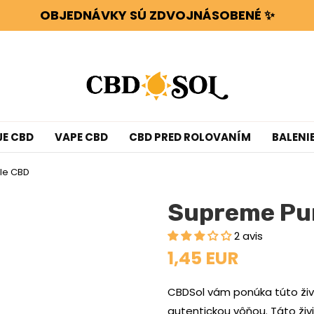
OBJEDNÁVKY SÚ ZDVOJNÁSOBENÉ ✨
ETOV ALEBO SMOLY ZADARMO PRI KAŽDÝCH 100 € 
WATERMELON CBD už od 0,30 €/g 🍉!
OBJEDNÁVKY SÚ ZDVOJNÁSOBENÉ ✨
ETOV ALEBO SMOLY ZADARMO PRI KAŽDÝCH 100 € 
JE CBD
VAPE CBD
CBD PRED ROLOVANÍM
BALENI
le CBD
Supreme Pu
2 avis
1,45 EUR
CBDSol vám ponúka túto živ
autentickou vôňou. Táto živ