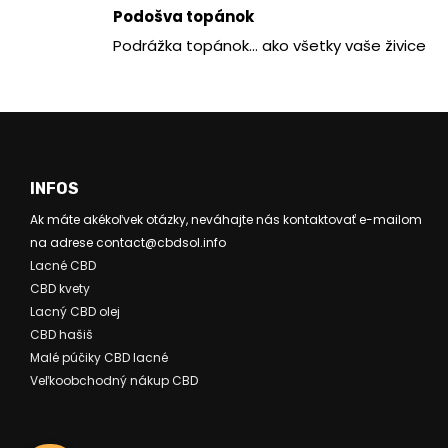
Podošva topánok
Podrážka topánok... ako všetky vaše živice
INFOS
Ak máte akékoľvek otázky, neváhajte nás kontaktovať e-mailom
na adrese contact@cbdsol.info
Lacné CBD
CBD kvety
Lacný CBD olej
CBD hašiš
Malé púčiky CBD lacné
Veľkoobchodný nákup CBD