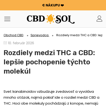
€ NÁKUPU ❤️
WATERMELON CBD už od 0,30 €/g 🍉!
OBJEDNÁVKY SÚ ZDVOJNÁSOBENÉ ✨
100 g KVETOV ALEBO SMOLY ZADARMO PRI KAŽDÝCH 100
€ NÁKUPU ❤️
WATERMELON CBD už od 0,30 €/g 🍉!
Obchod CBD
Sprievodca
Rozdiely medzi THC a CBD: lepš
OBJEDNÁVKY SÚ ZDVOJNÁSOBENÉ ✨
10. február 2026
100 g KVETOV ALEBO SMOLY ZADARMO PRI KAŽDÝCH 100
€ NÁKUPU ❤️
Rozdiely medzi THC a CBD:
lepšie pochopenie týchto
molekúl
Svet kanabinoidov vzbudzuje zvedavosť a vyvoláva
mnoho otázok, najmä pokiaľ ide o rozdiel medzi CBD a
THC. Hoci obe molekuly pochádzajú z konope, nemajú