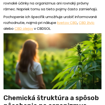
rovnaké účinky na organizmus ani rovnaký právny
rámec. Napriek tomu sa tieto pojmy často zamieňajú.
Pochopenie ich špecifík umožňuje urobiť informované
rozhodnutie, najmä pri nákupe
kvetov CBD
,
CBD živíc
alebo
CBD olejov
v CBDSOL.
Chemická štruktúra a spôsob