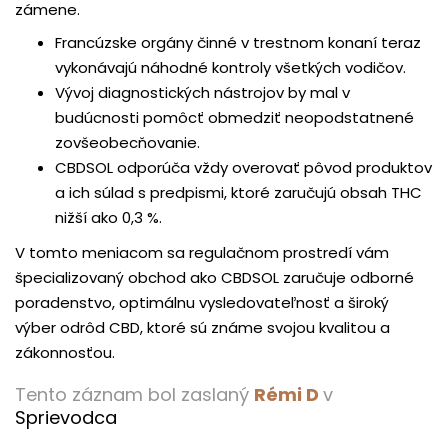
zámene.
Francúzske orgány činné v trestnom konaní teraz
vykonávajú náhodné kontroly všetkých vodičov.
Vývoj diagnostických nástrojov by mal v
budúcnosti pomôcť obmedziť neopodstatnené
zovšeobecňovanie.
CBDSOL odporúča vždy overovať pôvod produktov
a ich súlad s predpismi, ktoré zaručujú obsah THC
nižší ako 0,3 %.
V tomto meniacom sa regulačnom prostredí vám
špecializovaný obchod ako CBDSOL zaručuje odborné
poradenstvo, optimálnu vysledovateľnosť a široký
výber odrôd CBD, ktoré sú známe svojou kvalitou a
zákonnosťou.
Tento záznam bol zaslaný
Rémi D
v
Sprievodca