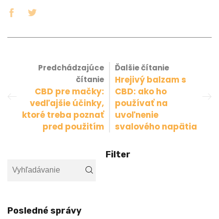
Predchádzajúce
Ďalšie čítanie
Hrejivý balzam s
čítanie
CBD pre mačky:
CBD: ako ho
vedľajšie účinky,
používať na
ktoré treba poznať
uvoľnenie
pred použitím
svalového napätia
Filter
Posledné správy