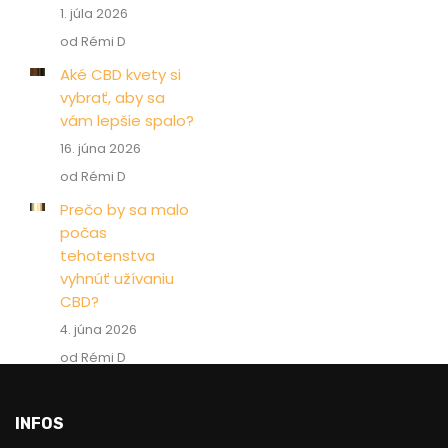
1. júla 2026
od Rémi D
Aké CBD kvety si
vybrať, aby sa
vám lepšie spalo?
16. júna 2026
od Rémi D
Prečo by sa malo
počas
tehotenstva
vyhnúť užívaniu
CBD?
4. júna 2026
od Rémi D
INFOS