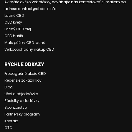
Ak máte akékoľvek otázky, neváhajte nás kontaktovať e-mailom na
adrese contact@cbdsol.info
Lacné CBD
CBD kvety
Lacný CBD olej
CBD hašiš
Malé púčiky CBD lacné
Veľkoobchodný nákup CBD
RÝCHLE ODKAZY
Propagačné akcie CBD
Recenzie zákazníkov
Blog
Účet a objednávka
Zásielky a dodávky
Sponzorstvo
Partnerský program
Kontakt
GTC