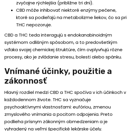
zvyčajne rýchlejšia (približne tri dni).
CBD môže inhibovať niektoré enzýmy pečene,
ktoré sa podieľajú na metabolizme liekov, čo sa pri
THC nepozoruje.
CBD a THC teda interagujú s endokanabinoidným
systémom odlišným spôsobom, a to predovšetkým
vďaka svojej chemickej štruktúre, čím ovplyvňujú rôzne
procesy, ako je zvládanie stresu, bolesti alebo spánku.
Vnímané účinky, použitie a
zákonnosť
Hlavný rozdiel medzi CBD a THC spočíva v ich účinkoch v
každodennom živote. THC sa vyznačuje
psychoaktívnymi vlastnosťami: eufóriou, zmenou
zmyslového vnímania a pocitom odpojenia. Preto
podlieha prísnym zákonným obmedzeniam a je
vyhradený na veľmi špecifické lekárske účely.