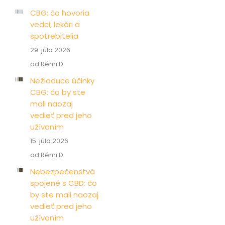
CBG: čo hovoria
vedci, lekári a
spotrebitelia
29. júla 2026
od Rémi D
Nežiaduce účinky
CBG: čo by ste
mali naozaj
vedieť pred jeho
užívaním
15. júla 2026
od Rémi D
Nebezpečenstvá
spojené s CBD: čo
by ste mali naozaj
vedieť pred jeho
užívaním