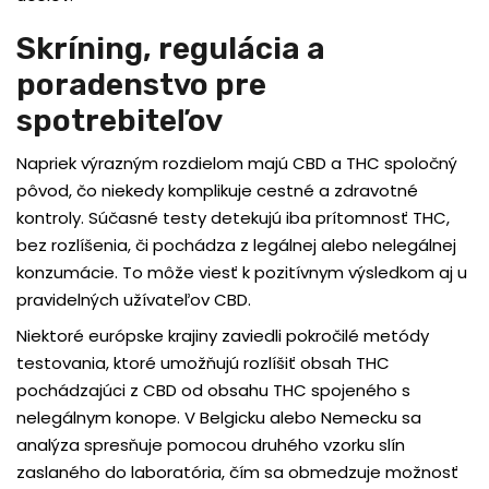
Skríning, regulácia a
poradenstvo pre
spotrebiteľov
Napriek výrazným rozdielom majú CBD a THC spoločný
pôvod, čo niekedy komplikuje cestné a zdravotné
kontroly. Súčasné testy detekujú iba prítomnosť THC,
bez rozlíšenia, či pochádza z legálnej alebo nelegálnej
konzumácie. To môže viesť k pozitívnym výsledkom aj u
pravidelných užívateľov CBD.
Niektoré európske krajiny zaviedli pokročilé metódy
testovania, ktoré umožňujú rozlíšiť obsah THC
pochádzajúci z CBD od obsahu THC spojeného s
nelegálnym konope. V Belgicku alebo Nemecku sa
analýza spresňuje pomocou druhého vzorku slín
zaslaného do laboratória, čím sa obmedzuje možnosť