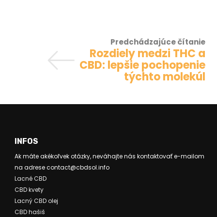
Predchádzajúce čítanie
Rozdiely medzi THC a
CBD: lepšie pochopenie
týchto molekúl
INFOS
Ak máte akékoľvek otázky, neváhajte nás kontaktovať e-mailom
na adrese contact@cbdsol.info
Lacné CBD
CBD kvety
Lacný CBD olej
CBD hašiš