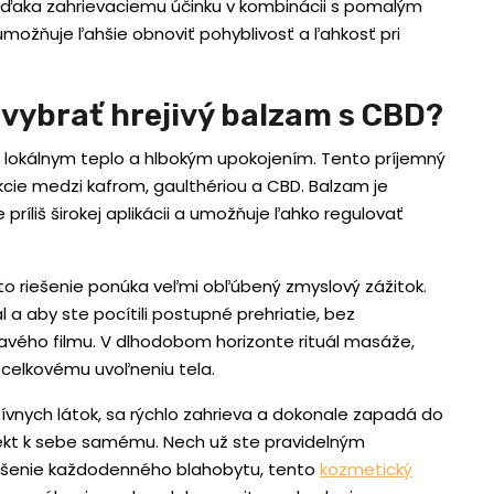
 vďaka zahrievaciemu účinku v kombinácii s pomalým
možňuje ľahšie obnoviť pohyblivosť a ľahkosť pri
e vybrať hrejivý balzam s CBD?
i lokálnym teplo a hlbokým upokojením. Tento príjemný
kcie medzi kafrom, gaulthériou a CBD. Balzam je
príliš širokej aplikácii a umožňuje ľahko regulovať
to riešenie ponúka veľmi obľúbený zmyslový zážitok.
 a aby ste pocítili postupné prehriatie, bez
vého filmu. V dlhodobom horizonte rituál masáže,
k celkovému uvoľneniu tela.
tívnych látok, sa rýchlo zahrieva a dokonale zapadá do
kt k sebe samému. Nech už ste pravidelným
pšenie každodenného blahobytu, tento
kozmetický