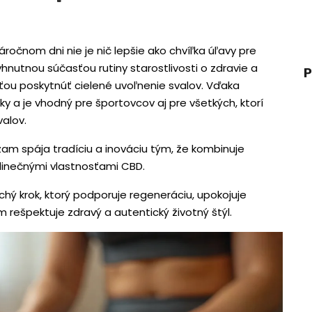
očnom dni nie je nič lepšie ako chvíľka úľavy pre
nutnou súčasťou rutiny starostlivosti o zdravie a
P
ou poskytnúť cielené uvoľnenie svalov. Vďaka
a je vhodný pre športovcov aj pre všetkých, ktorí
alov.
am spája tradíciu a inováciu tým, že kombinuje
dinečnými vlastnosťami CBD.
uchý krok, ktorý podporuje regeneráciu, upokojuje
rešpektuje zdravý a autentický životný štýl.