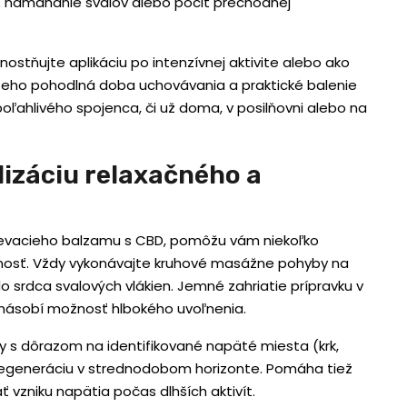
 namáhanie svalov alebo pocit prechodnej
nostňujte aplikáciu po intenzívnej aktivite alebo ako
 Jeho pohodlná doba uchovávania a praktické balenie
ahlivého spojenca, či už doma, v posilňovni alebo na
lizáciu relaxačného a
rievacieho balzamu s CBD, pomôžu vám niekoľko
nnosť. Vždy vykonávajte kruhové masážne pohyby na
do srdca svalových vlákien. Jemné zahriatie prípravku v
znásobí možnosť hlbokého uvoľnenia.
 s dôrazom na identifikované napäté miesta (krk,
regeneráciu v strednodobom horizonte. Pomáha tiež
 vzniku napätia počas dlhších aktivít.