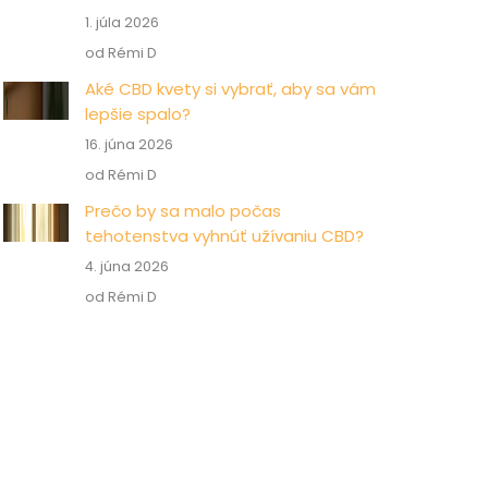
1. júla 2026
od Rémi D
Aké CBD kvety si vybrať, aby sa vám
lepšie spalo?
16. júna 2026
od Rémi D
Prečo by sa malo počas
tehotenstva vyhnúť užívaniu CBD?
4. júna 2026
od Rémi D