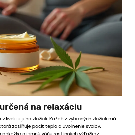
 určená na relaxáciu
 kvalite jeho zložiek. Každá z vybraných zložiek má
ktorá zosilňuje pocit tepla a uvoľnenie svalov.
a pokožke a jemnú vôňu rastlinných výťažkov.