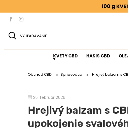
100 g KV
VYHĽADÁVANIE
KVETY CBD
HASIS CBD
OLE
Obchod CBD
Sprievodca
Hrejivý balzam s C
25. február 2026
Hrejivý balzam s CB
upokojenie svalové