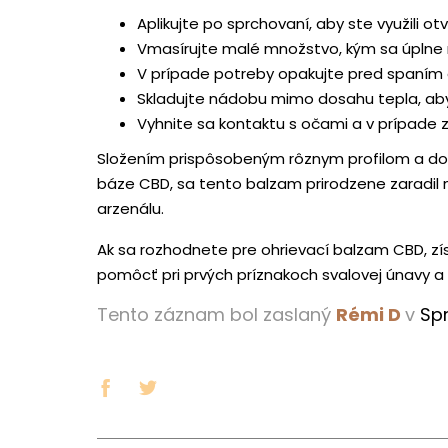
Aplikujte po sprchovaní, aby ste využili ot
Vmasírujte malé množstvo, kým sa úplne 
V prípade potreby opakujte pred spaním
Skladujte nádobu mimo dosahu tepla, aby 
Vyhnite sa kontaktu s očami a v prípade zn
Složením prispôsobeným rôznym profilom a d
báze CBD, sa tento balzam prirodzene zaradi
arzenálu.
Ak sa rozhodnete pre ohrievací balzam CBD, zís
pomôcť pri prvých príznakoch svalovej únavy a 
Tento záznam bol zaslaný
Rémi D
v
Sp