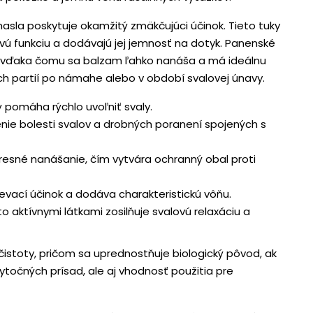
la poskytuje okamžitý zmäkčujúci účinok. Tieto tuky
rovú funkciu a dodávajú jej jemnosť na dotyk. Panenské
, vďaka čomu sa balzam ľahko nanáša a má ideálnu
 partií po námahe alebo v období svalovej únavy.
ý pomáha rýchlo uvoľniť svaly.
nie bolesti svalov a drobných poranení spojených s
resné nanášanie, čím vytvára ochranný obal proti
rievací účinok a dodáva charakteristickú vôňu.
o aktívnymi látkami zosilňuje svalovú relaxáciu a
 čistoty, pričom sa uprednostňuje biologický pôvod, ak
ytočných prísad, ale aj vhodnosť použitia pre