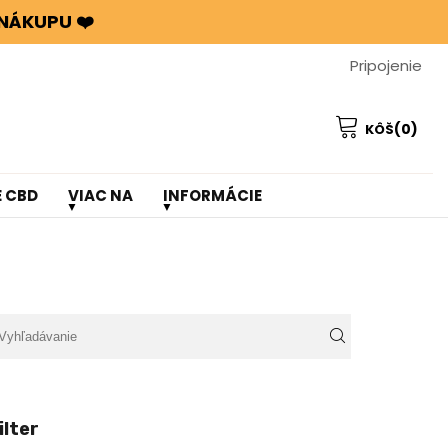
NÁKUPU ❤️
Pripojenie
(0)
KÔŠ
E CBD
VIAC NA
INFORMÁCIE
ilter