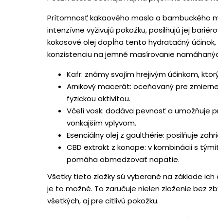
Prítomnosť kakaového masla a bambuckého mas
intenzívne vyživujú pokožku, posilňujú jej barié
kokosové olej dopĺňa tento hydratačný účinok
konzistenciu na jemné masírovanie namáhaných
Kafr: známy svojím hrejivým účinkom, ktor
Arnikový macerát: oceňovaný pre zmierne
fyzickou aktivitou.
Včelí vosk: dodáva pevnosť a umožňuje p
vonkajším vplyvom.
Esenciálny olej z gaulthérie: posilňuje zah
CBD extrakt z konope: v kombinácii s týmit
pomáha obmedzovať napätie.
Všetky tieto zložky sú vyberané na základe ich
je to možné. To zaručuje nielen zloženie bez zb
všetkých, aj pre citlivú pokožku.