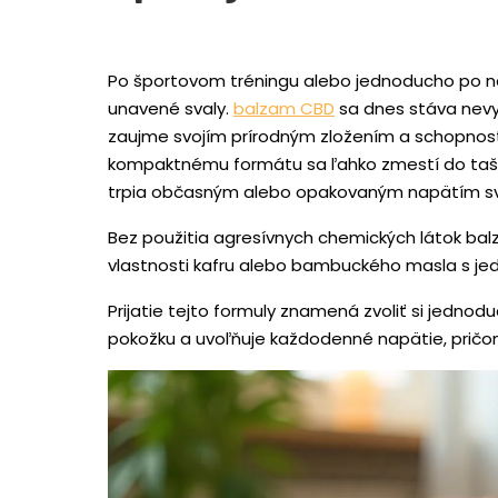
Po športovom tréningu alebo jednoducho po nár
unavené svaly.
balzam CBD
sa dnes stáva nevyh
zaujme svojím prírodným zložením a schopnosť
kompaktnému formátu sa ľahko zmestí do tašky 
trpia občasným alebo opakovaným napätím sv
Bez použitia agresívnych chemických látok balz
vlastnosti kafru alebo bambuckého masla s je
Prijatie tejto formuly znamená zvoliť si jednod
pokožku a uvoľňuje každodenné napätie, pričom 