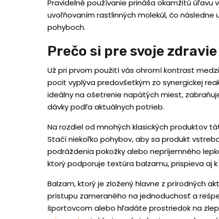
Pravidelné používanie prináša okamžitú úľavu
uvoľňovaním rastlinných molekúl, čo následne u
pohyboch.
Prečo si pre svoje zdravi
Už pri prvom použití vás ohromí kontrast medz
pocit vyplýva predovšetkým zo synergickej rea
ideálny na ošetrenie napätých miest, zabraňuje 
dávky podľa aktuálnych potrieb.
Na rozdiel od mnohých klasických produktov tá
Stačí niekoľko pohybov, aby sa produkt vstrebal
podráždenia pokožky alebo nepríjemného lepka
ktorý podporuje textúra balzamu, prispieva aj 
Balzam, ktorý je zložený hlavne z prírodných ak
prístupu zameraného na jednoduchosť a rešpe
športovcom alebo hľadáte prostriedok na zle