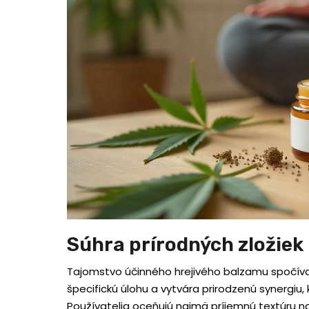
Súhra prírodných zložiek
Tajomstvo účinného hrejivého balzamu spočíva v
špecifickú úlohu a vytvára prirodzenú synergiu, 
Používatelia oceňujú najmä príjemnú textúru n