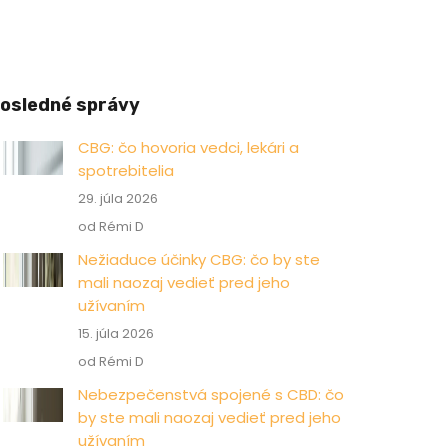
osledné správy
CBG: čo hovoria vedci, lekári a
spotrebitelia
29. júla 2026
od Rémi D
Nežiaduce účinky CBG: čo by ste
mali naozaj vedieť pred jeho
užívaním
15. júla 2026
od Rémi D
Nebezpečenstvá spojené s CBD: čo
by ste mali naozaj vedieť pred jeho
užívaním