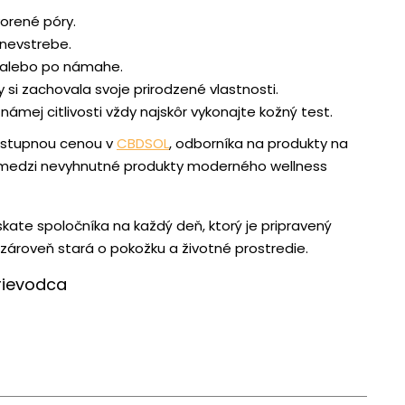
vorené póry.
nevstrebe.
 alebo po námahe.
si zachovala svoje prirodzené vlastnosti.
ámej citlivosti vždy najskôr vykonajte kožný test.
ostupnou cenou v
CBDSOL
, odborníka na produkty na
l medzi nevyhnutné produkty moderného wellness
kate spoločníka na každý deň, ktorý je pripravený
zároveň stará o pokožku a životné prostredie.
rievodca