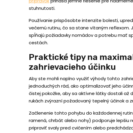
prípravok
prináša jemné riešenie pre nadmerné
stuhnutosti.
Používanie prispôsobte intenzite bolesti, upred
večernú rutinu, čo sa stane vítaným reflexom.
spĺňajú požiadavky nomádov a potrebu mať spoľ
cestách.
Praktické tipy na maxima
zahrievacieho účinku
Aby ste mohli naplno využiť výhody tohto zah
jednoduchých rád, ako optimalizovať jeho úči
čistej pokožke, aby sa aktívne látky dostali až 
rukách zvýrazní požadovaný tepelný účinok a 
Začlenenie tohto pohybu do každodennej rutiny
ramená, chrbát alebo nohy) podporuje lepšiu 
pripraviť svaly pred cvičením alebo predchádzať