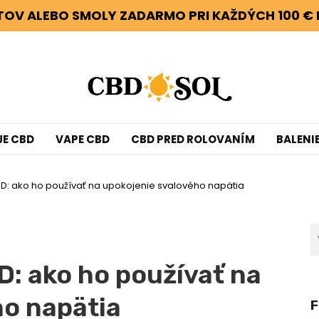
ETOV ALEBO SMOLY ZADARMO PRI KAŽDÝCH 100 € 
JE CBD
VAPE CBD
CBD PRED ROLOVANÍM
BALENI
BD: ako ho používať na upokojenie svalového napätia
D: ako ho používať na
ho napätia
F