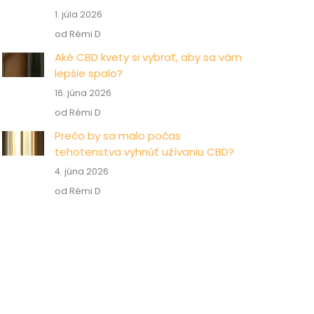
1. júla 2026
od Rémi D
Aké CBD kvety si vybrať, aby sa vám
lepšie spalo?
16. júna 2026
od Rémi D
Prečo by sa malo počas
tehotenstva vyhnúť užívaniu CBD?
4. júna 2026
od Rémi D