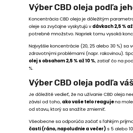
Výber CBD oleja podľa je
Koncentrácia CBD oleja je dôležitým parametro
oleje sa zvyčajne vyskytujú v
dávkach 2,5 % až
potrebné množstvo. Napriek tomu vysoká konce
Najvyššie koncentrácie (20, 25 alebo 30 %) sa
zdravotnými problémami (napr. rakovinou). Spo
olej s obsahom 2,5 % až 10 %
, zatiaľ čo na p
%.
Výber CBD oleja podľa vá
Je dôležité vedieť, že na užívanie CBD oleja ne
závisí od toho,
ako vaše telo reaguje
na molek
od stavu, ktorý sa snažíte zmierniť.
Všeobecne sa odporúča začať s ľahkým príjmo
časti (ráno, napoludnie a večer)
s 5 alebo 10