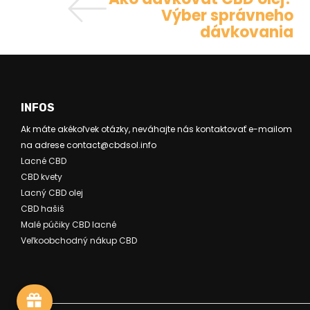
Výber správneho
dávkovania
INFOS
Ak máte akékoľvek otázky, neváhajte nás kontaktovať e-mailom
na adrese contact@cbdsol.info
Lacné CBD
CBD kvety
Lacný CBD olej
CBD hašiš
Malé púčiky CBD lacné
Veľkoobchodný nákup CBD