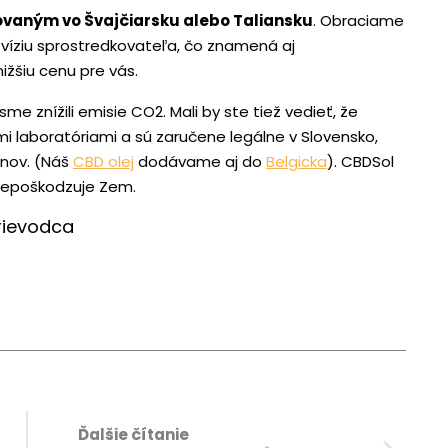
vaným vo Švajčiarsku alebo Taliansku
. Obraciame
ovíziu sprostredkovateľa, čo znamená aj
ižšiu cenu pre vás.
znížili emisie CO2. Mali by ste tiež vedieť, že
i laboratóriami a sú zaručene legálne v Slovensko,
énov. (Náš
CBD olej
dodávame aj do
Belgicka
). CBDSol
 nepoškodzuje Zem.
rievodca
Ďalšie čítanie