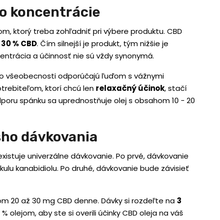
ho koncentrácie
m, ktorý treba zohľadniť pri výbere produktu. CBD
 30 % CBD
. Čím silnejší je produkt, tým nižšie je
ntrácia a účinnosť nie sú vždy synonymá.
 vo všeobecnosti odporúčajú ľuďom s vážnymi
trebiteľom, ktorí chcú len
relaxačný účinok
, stačí
odporu spánku sa uprednostňuje olej s obsahom 10 - 20
šho dávkovania
existuje univerzálne dávkovanie. Po prvé, dávkovanie
ulu kanabidiolu. Po druhé, dávkovanie bude závisieť
m 20 až 30 mg CBD denne. Dávky si rozdeľte na
3
 % olejom, aby ste si overili účinky CBD oleja na váš