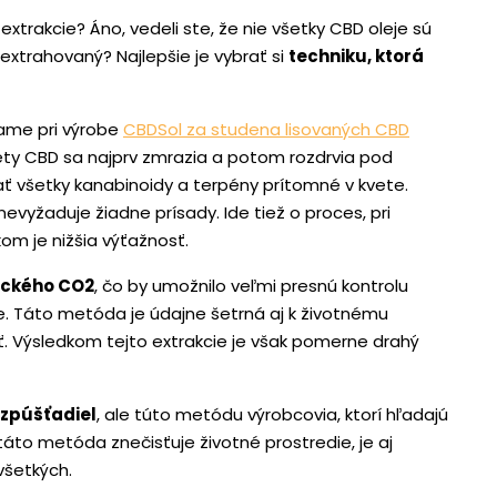
 extrakcie? Áno, vedeli ste, že nie všetky CBD oleje sú
 extrahovaný? Najlepšie je vybrať si
techniku, ktorá
ame pri výrobe
CBDSol za studena lisovaných CBD
vety CBD sa najprv zmrazia a potom rozdrvia pod
ť všetky kanabinoidy a terpény prítomné v kvete.
 nevyžaduje žiadne prísady. Ide tiež o proces, pri
om je nižšia výťažnosť.
ického CO2
, čo by umožnilo veľmi presnú kontrolu
 Táto metóda je údajne šetrná aj k životnému
. Výsledkom tejto extrakcie je však pomerne drahý
zpúšťadiel
, ale túto metódu výrobcovia, ktorí hľadajú
táto metóda znečisťuje životné prostredie, je aj
všetkých.