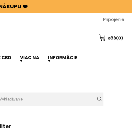
NÁKUPU ❤️
Pripojenie
(0)
KÔŠ
E CBD
VIAC NA
INFORMÁCIE
ilter