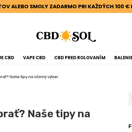
ETOV ALEBO SMOLY ZADARMO PRI KAŽDÝCH 100 € 
JE CBD
VAPE CBD
CBD PRED ROLOVANÍM
BALENI
ybrať? Naše tipy na účinný výber
brať? Naše tipy na
F