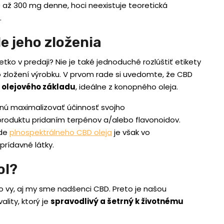
až 300 mg denne, hoci neexistuje teoretická
.
e jeho zloženia
šetko v predaji? Nie je také jednoduché rozlúštiť etikety
 zložení výrobku. V prvom rade si uvedomte, že CBD
 olejového základu
, ideálne z konopného oleja.
dnú maximalizovať účinnosť svojho
roduktu pridaním terpénov a/alebo flavonoidov.
ade
plnospektrálneho CBD oleja
je však vo
rídavné látky.
ol?
ako vy, aj my sme nadšenci CBD. Preto je našou
lity, ktorý je
spravodlivý a šetrný k životnému