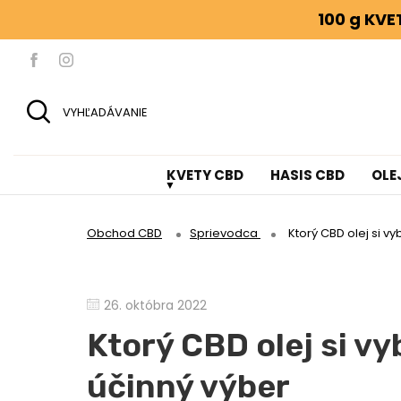
100 g KV
VYHĽADÁVANIE
KVETY CBD
HASIS CBD
OLE
Obchod CBD
Sprievodca
Ktorý CBD olej si v
26. októbra 2022
Ktorý CBD olej si vy
účinný výber