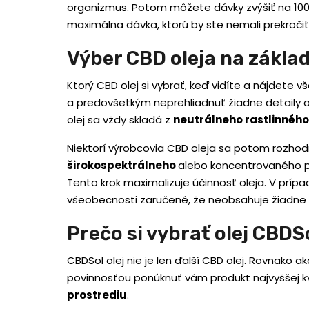
organizmus. Potom môžete dávky zvýšiť na 100 
maximálna dávka, ktorú by ste nemali prekročiť
Výber CBD oleja na základ
Ktorý CBD olej si vybrať, keď vidíte a nájdete v
a predovšetkým neprehliadnuť žiadne detaily o
olej sa vždy skladá z
neutrálneho rastlinného
Niektorí výrobcovia CBD oleja sa potom rozho
širokospektrálneho
alebo koncentrovaného p
Tento krok maximalizuje účinnosť oleja. V príp
všeobecnosti zaručené, že neobsahuje žiadne p
Prečo si vybrať olej CBDS
CBDSol olej nie je len ďalší CBD olej. Rovnako 
povinnosťou ponúknuť vám produkt najvyššej kva
prostrediu
.