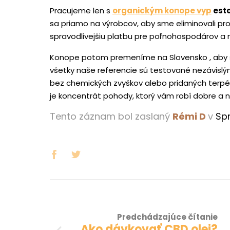
Pracujeme len s
organickým konope vyp
esto
sa priamo na výrobcov, aby sme eliminovali pr
spravodlivejšiu platbu pre poľnohospodárov a n
Konope potom premeníme na Slovensko , aby sme 
všetky naše referencie sú testované nezávislým
bez chemických zvyškov alebo pridaných terp
je koncentrát pohody, ktorý vám robí dobre a
Tento záznam bol zaslaný
Rémi D
v
Sp
Predchádzajúce čítanie
Ako dávkovať CBD olej?