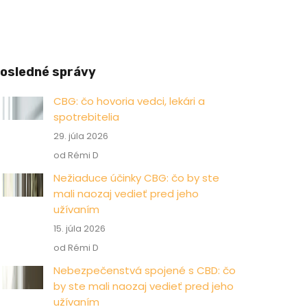
osledné správy
CBG: čo hovoria vedci, lekári a
spotrebitelia
29. júla 2026
od Rémi D
Nežiaduce účinky CBG: čo by ste
mali naozaj vedieť pred jeho
užívaním
15. júla 2026
od Rémi D
Nebezpečenstvá spojené s CBD: čo
by ste mali naozaj vedieť pred jeho
užívaním