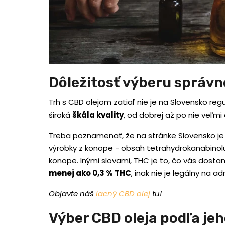
Dôležitosť výberu správn
Trh s CBD olejom zatiaľ nie je na Slovensko regu
široká
škála kvality
, od dobrej až po nie veľmi
Treba poznamenať, že na stránke Slovensko je
výrobky z konope - obsah tetrahydrokanabinolu
konope. Inými slovami, THC je to, čo vás dost
menej ako 0,3 % THC
, inak nie je legálny na a
Objavte náš
lacný CBD olej
tu!
Výber CBD oleja podľa jeh