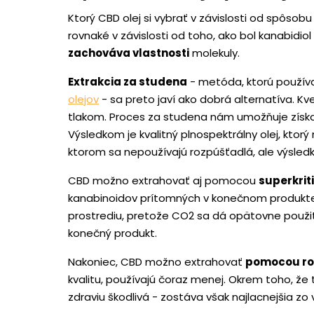
Ktorý CBD olej si vybrať v závislosti od spôsobu
rovnaké v závislosti od toho, ako bol kanabidiol
zachováva vlastnosti
molekuly.
Extrakcia za studena
- metóda, ktorú použív
olejov
- sa preto javí ako dobrá alternatíva. K
tlakom. Proces za studena nám umožňuje získa
Výsledkom je kvalitný plnospektrálny olej, ktorý
ktorom sa nepoužívajú rozpúšťadlá, ale výsledk
CBD možno extrahovať aj pomocou
superkrit
kanabinoidov prítomných v konečnom produkte.
prostrediu, pretože CO2 sa dá opätovne použiť
konečný produkt.
Nakoniec, CBD možno extrahovať
pomocou ro
kvalitu, používajú čoraz menej. Okrem toho, že 
zdraviu škodlivá - zostáva však najlacnejšia zo 