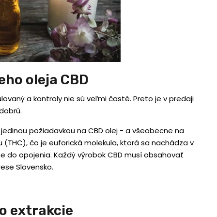
eho oleja CBD
lovaný a kontroly nie sú veľmi časté. Preto je v predaji
 dobrú.
 jedinou požiadavkou na CBD olej - a všeobecne na
 (THC), čo je euforická molekula, ktorá sa nachádza v
ane do opojenia. Každý výrobok CBD musí obsahovať
drese Slovensko.
o extrakcie